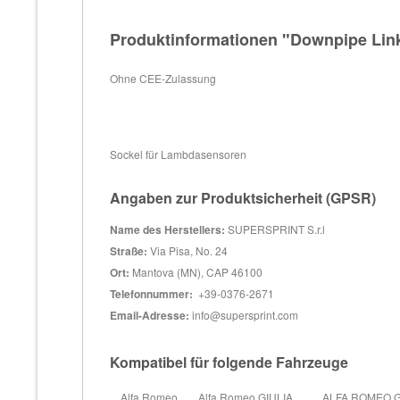
Produktinformationen "Downpipe Link
Ohne CEE-Zulassung
Sockel für Lambdasensoren
Angaben zur Produktsicherheit (GPSR)
Name des Herstellers:
SUPERSPRINT S.r.l
Straße:
Via Pisa, No. 24
Ort:
Mantova (MN), CAP 46100
Telefonnummer:
+39-0376-2671
Email-Adresse:
info@supersprint.com
Kompatibel für folgende Fahrzeuge
Alfa Romeo
Alfa Romeo GIULIA
ALFA ROMEO GI