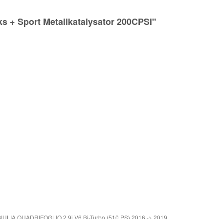
s + Sport Metallkatalysator 200CPSI"
ULIA QUADRIFOGLIO 2.9i V6 Bi-Turbo (510 PS) 2016 -> 2019