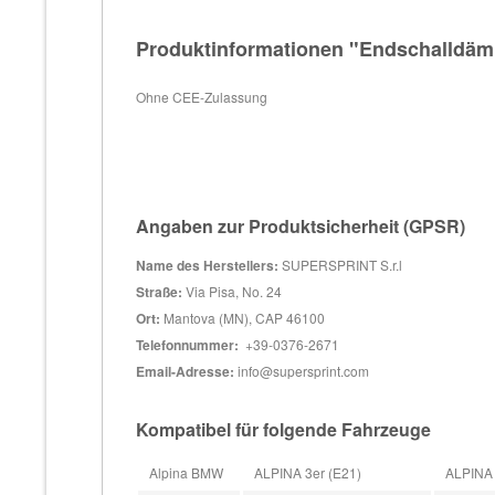
Produktinformationen "Endschalldäm
Ohne CEE-Zulassung
Angaben zur Produktsicherheit (GPSR)
Name des Herstellers:
SUPERSPRINT S.r.l
Straße:
Via Pisa, No. 24
Ort:
Mantova (MN), CAP 46100
Telefonnummer:
+39-0376-2671
Email-Adresse:
info@supersprint.com
Kompatibel für folgende Fahrzeuge
Alpina BMW
ALPINA 3er (E21)
ALPINA 