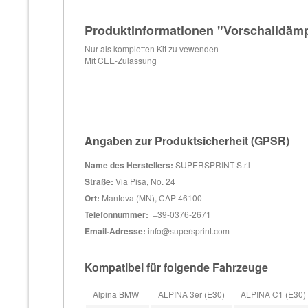
Produktinformationen "Vorschalldämp
Nur als kompletten Kit zu vewenden
Mit CEE-Zulassung
Angaben zur Produktsicherheit (GPSR)
Name des Herstellers:
SUPERSPRINT S.r.l
Straße:
Via Pisa, No. 24
Ort:
Mantova (MN), CAP 46100
Telefonnummer:
+39-0376-2671
Email-Adresse:
info@supersprint.com
Kompatibel für folgende Fahrzeuge
Alpina BMW
ALPINA 3er (E30)
ALPINA C1 (E30) (L