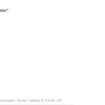
fer"
imousine - Touring - Cabrio) 2.3i / 2.5i 83 -> 87