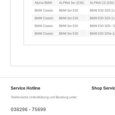
Alpina BMW
ALPINA 3er (E30)
ALPINA C2 (E30) (L
BMW Classic
BMW 3er E30
BMW E30 320i (Lim
BMW Classic
BMW 3er E30
BMW E30 323i (Li
BMW Classic
BMW 3er E30
BMW E30 325i / 32
BMW Classic
BMW 3er E30
BMW E30 325e (Li
Service Hotline
Shop Servi
Telefonische Unterstützung und Beratung unter:
038296 - 75699