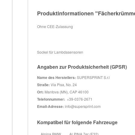
Produktinformationen "Fächerkrümmer
Ohne CEE-Zulassung
Sockel für Lambdasensoren
Angaben zur Produktsicherheit (GPSR)
Name des Herstellers:
SUPERSPRINT S.r.l
Straße:
Via Pisa, No. 24
Ort:
Mantova (MN), CAP 46100
Telefonnummer:
+39-0376-2671
Email-Adresse:
info@supersprint.com
Kompatibel für folgende Fahrzeuge
Alpina BMW
ALPINA 7er (E32)