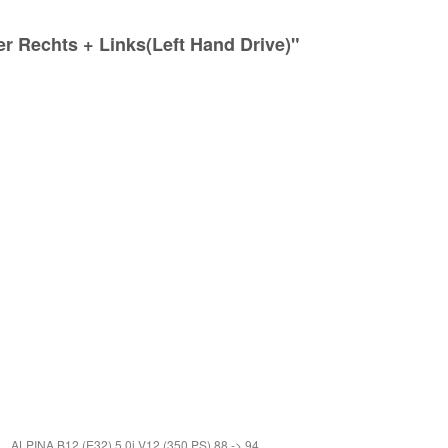
 Rechts + Links(Left Hand Drive)"
ALPINA B12 (E32) 5.0i V12 (350 PS) 88 -> 94