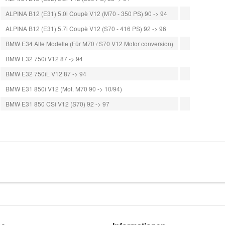
ALPINA B12 (E31) 5.0i Coupè V12 (M70 - 350 PS) 90 -> 94
ALPINA B12 (E31) 5.7i Coupè V12 (S70 - 416 PS) 92 -> 96
BMW E34 Alle Modelle (Für M70 / S70 V12 Motor conversion)
BMW E32 750i V12 87 -> 94
BMW E32 750iL V12 87 -> 94
BMW E31 850i V12 (Mot. M70 90 -> 10/94)
BMW E31 850 CSi V12 (S70) 92 -> 97