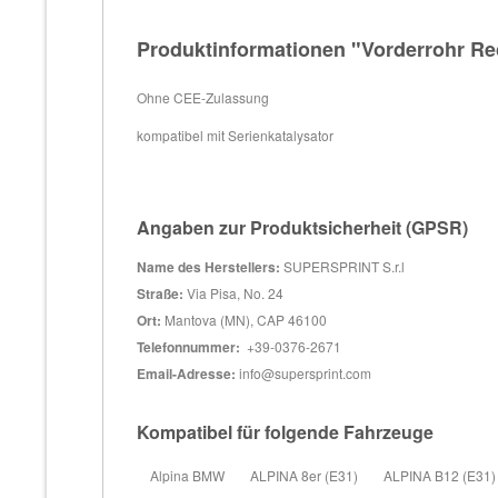
Produktinformationen "Vorderrohr Rec
Ohne CEE-Zulassung
kompatibel mit Serienkatalysator
Angaben zur Produktsicherheit (GPSR)
Name des Herstellers:
SUPERSPRINT S.r.l
Straße:
Via Pisa, No. 24
Ort:
Mantova (MN), CAP 46100
Telefonnummer:
+39-0376-2671
Email-Adresse:
info@supersprint.com
Kompatibel für folgende Fahrzeuge
Alpina BMW
ALPINA 8er (E31)
ALPINA B12 (E31) 