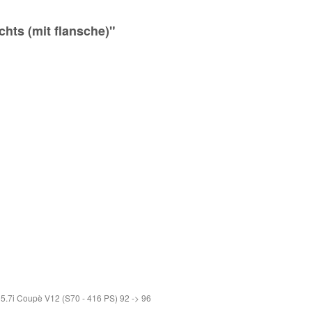
hts (mit flansche)"
5.7i Coupè V12 (S70 - 416 PS) 92 -> 96