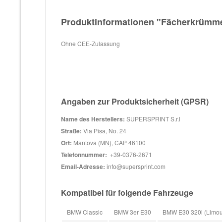
Produktinformationen "Fächerkrümmer 
Ohne CEE-Zulassung
Angaben zur Produktsicherheit (GPSR)
Name des Herstellers:
SUPERSPRINT S.r.l
Straße:
Via Pisa, No. 24
Ort:
Mantova (MN), CAP 46100
Telefonnummer:
+39-0376-2671
Email-Adresse:
info@supersprint.com
Kompatibel für folgende Fahrzeuge
BMW Classic
BMW 3er E30
BMW E30 320i (Limous