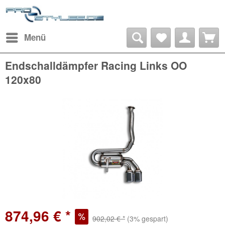
Menü
Endschalldämpfer Racing Links OO
120x80
874,96 € *
902,02 € *
(3% gespart)