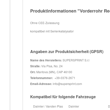
Produktinformationen "Vorderrohr Rech
Ohne CEE-Zulassung
kompatibel mit Serienkatalysator
Angaben zur Produktsicherheit (GPSR)
Name des Herstellers:
SUPERSPRINT S.r.l
Straße:
Via Pisa, No. 24
Ort:
Mantova (MN), CAP 46100
Telefonnummer:
+39-0376-2671
Email-Adresse:
info@supersprint.com
Kompatibel für folgende Fahrzeuge
Daimler / Vanden Plas
Daimler
D