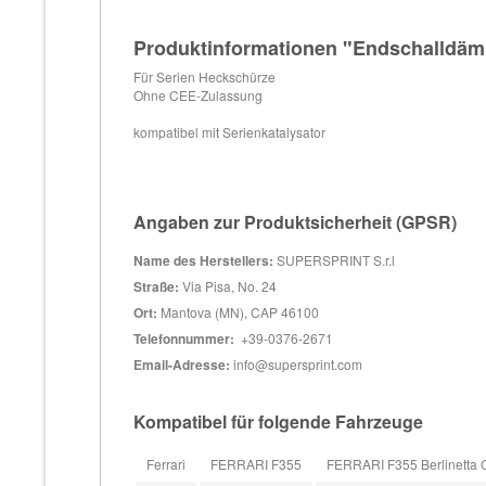
Produktinformationen "Endschalldäm
Für Serien Heckschürze
Ohne CEE-Zulassung
kompatibel mit Serienkatalysator
Angaben zur Produktsicherheit (GPSR)
Name des Herstellers:
SUPERSPRINT S.r.l
Straße:
Via Pisa, No. 24
Ort:
Mantova (MN), CAP 46100
Telefonnummer:
+39-0376-2671
Email-Adresse:
info@supersprint.com
Kompatibel für folgende Fahrzeuge
Ferrari
FERRARI F355
FERRARI F355 Berlinetta 