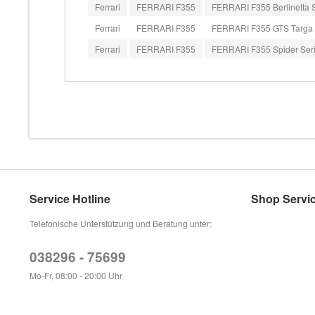
Ferrari
FERRARI F355
FERRARI F355 Berlinetta S
Ferrari
FERRARI F355
FERRARI F355 GTS Targa 
Ferrari
FERRARI F355
FERRARI F355 Spider Seri
Service Hotline
Shop Servi
Telefonische Unterstützung und Beratung unter:
038296 - 75699
Mo-Fr, 08:00 - 20:00 Uhr