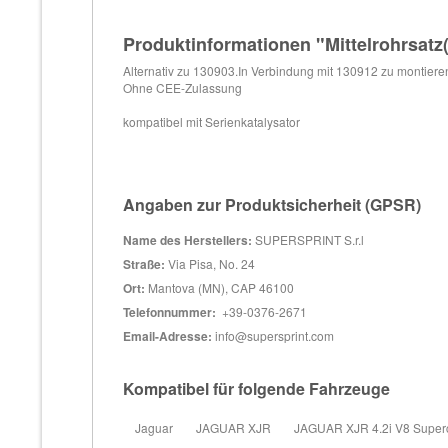
Produktinformationen "Mittelrohrsatz(
Alternativ zu 130903.In Verbindung mit 130912 zu montiere
Ohne CEE-Zulassung
kompatibel mit Serienkatalysator
Angaben zur Produktsicherheit (GPSR)
Name des Herstellers:
SUPERSPRINT S.r.l
Straße:
Via Pisa, No. 24
Ort:
Mantova (MN), CAP 46100
Telefonnummer:
+39-0376-2671
Email-Adresse:
info@supersprint.com
Kompatibel für folgende Fahrzeuge
Jaguar
JAGUAR XJR
JAGUAR XJR 4.2i V8 Superc