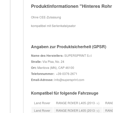
Produktinformationen "Hinteres Rohr
Ohne CEE-Zulassung
kompatibel mit Serienkatalysator
Angaben zur Produktsicherheit (GPSR)
Name des Herstellers:
SUPERSPRINT S.r.l
Straße:
Via Pisa, No. 24
Ort:
Mantova (MN), CAP 46100
Telefonnummer:
+39-0376-2671
Email-Adresse:
info@supersprint.com
Kompatibel für folgende Fahrzeuge
Land Rover
RANGE ROVER L405 (2013 ->)
RANGE
Land Rover
RANGE ROVER L405 (2013 ->)
RANG