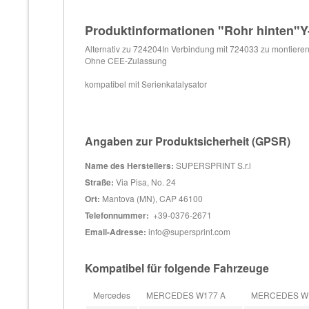
Produktinformationen "Rohr hinten"Y-
Alternativ zu 724204In Verbindung mit 724033 zu montiere
Ohne CEE-Zulassung
kompatibel mit Serienkatalysator
Angaben zur Produktsicherheit (GPSR)
Name des Herstellers:
SUPERSPRINT S.r.l
Straße:
Via Pisa, No. 24
Ort:
Mantova (MN), CAP 46100
Telefonnummer:
+39-0376-2671
Email-Adresse:
info@supersprint.com
Kompatibel für folgende Fahrzeuge
Mercedes
MERCEDES W177 A
MERCEDES W177