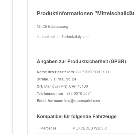
Produktinformationen "Mittelschalld
Mit CEE-Zulassung
kompatibel mit Serienkatalysator
Angaben zur Produktsicherheit (GPSR)
Name des Herstellers:
SUPERSPRINT S.r.l
Straße:
Via Pisa, No. 24
Ort:
Mantova (MN), CAP 46100
Telefonnummer:
+39-0376-2671
Email-Adresse:
info@supersprint.com
Kompatibel für folgende Fahrzeuge
Mercedes
MERCEDES W203 C