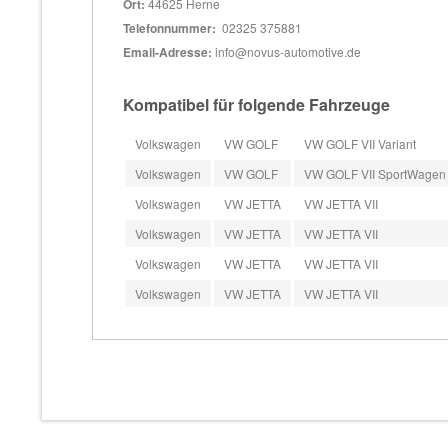
Ort:
44625 Herne
Telefonnummer:
02325 375881
Email-Adresse:
info@novus-automotive.de
Kompatibel für folgende Fahrzeuge
Volkswagen
VW GOLF
VW GOLF VII Variant
Volkswagen
VW GOLF
VW GOLF VII SportWagen
Volkswagen
VW JETTA
VW JETTA VII
Volkswagen
VW JETTA
VW JETTA VII
Volkswagen
VW JETTA
VW JETTA VII
Volkswagen
VW JETTA
VW JETTA VII