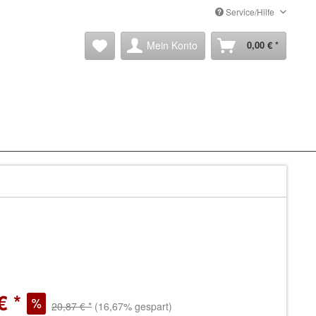
Service/Hilfe
Mein Konto
0,00 € *
€ *
20,87 € *
(16,67% gespart)