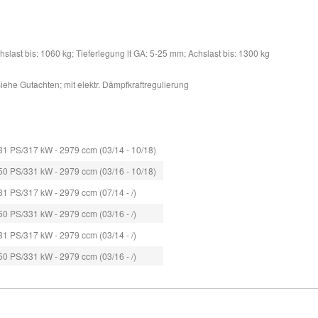
slast bis: 1060 kg; Tieferlegung lt GA: 5-25 mm; Achslast bis: 1300 kg
iehe Gutachten; mit elektr. Dämpfkraftregulierung
31 PS/317 kW - 2979 ccm (03/14 - 10/18)
50 PS/331 kW - 2979 ccm (03/16 - 10/18)
31 PS/317 kW - 2979 ccm (07/14 - /)
50 PS/331 kW - 2979 ccm (03/16 - /)
31 PS/317 kW - 2979 ccm (03/14 - /)
50 PS/331 kW - 2979 ccm (03/16 - /)