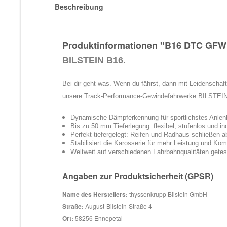
Beschreibung
Produktinformationen "B16 DTC GFW m
BILSTEIN B16.
Bei dir geht was. Wenn du fährst, dann mit Leidenschaft.
unsere Track-Performance-Gewindefahrwerke BILSTEIN B1
Dynamische Dämpferkennung für sportlichstes Anlenkv
Bis zu 50 mm Tieferlegung: flexibel, stufenlos und in
Perfekt tiefergelegt: Reifen und Radhaus schließen 
Stabilisiert die Karosserie für mehr Leistung und Kom
Weltweit auf verschiedenen Fahrbahnqualitäten gete
Angaben zur Produktsicherheit (GPSR)
Name des Herstellers:
thyssenkrupp Bilstein GmbH
Straße:
August-Bilstein-Straße 4
Ort:
58256 Ennepetal