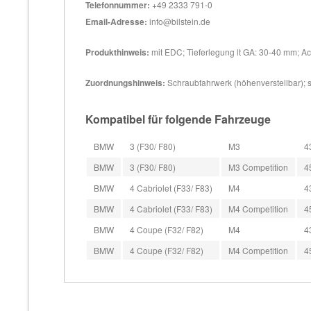
Telefonnummer:
+49 2333 791-0
Email-Adresse:
info@bilstein.de
Produkthinweis:
mit EDC; Tieferlegung lt GA: 30-40 mm; Ach
Zuordnungshinweis:
Schraubfahrwerk (höhenverstellbar); s
Kompatibel für folgende Fahrzeuge
BMW
3 (F30/ F80)
M3
4
BMW
3 (F30/ F80)
M3 Competition
4
BMW
4 Cabriolet (F33/ F83)
M4
4
BMW
4 Cabriolet (F33/ F83)
M4 Competition
4
BMW
4 Coupe (F32/ F82)
M4
4
BMW
4 Coupe (F32/ F82)
M4 Competition
4