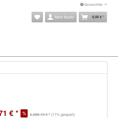
Service/Hilfe
Mein Konto
0,00 € *
71 € *
4.285,19 € *
(17% gespart)