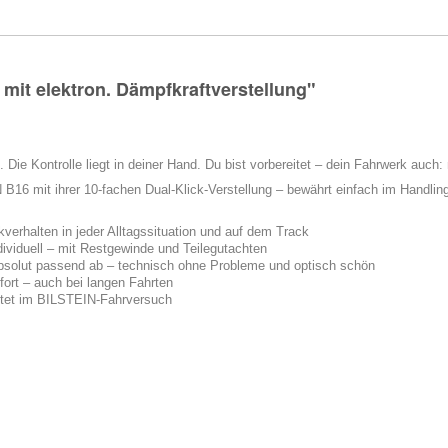
it elektron. Dämpfkraftverstellung"
 Die Kontrolle liegt in deiner Hand. Du bist vorbereitet – dein Fahrwerk auch:
6 mit ihrer 10-fachen Dual-Klick-Verstellung – bewährt einfach im Handling
erhalten in jeder Alltagssituation und auf dem Track
dividuell – mit Restgewinde und Teilegutachten
absolut passend ab – technisch ohne Probleme und optisch schön
fort – auch bei langen Fahrten
stet im BILSTEIN-Fahrversuch