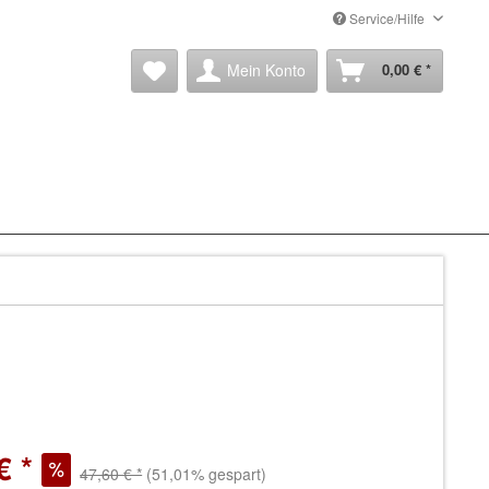
Service/Hilfe
Mein Konto
0,00 € *
€ *
47,60 € *
(51,01% gespart)