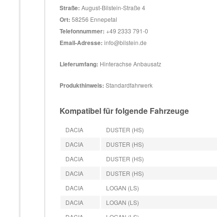
Straße:
August-Bilstein-Straße 4
Ort:
58256 Ennepetal
Telefonnummer:
+49 2333 791-0
Email-Adresse:
info@bilstein.de
Lieferumfang:
Hinterachse Anbausatz
Produkthinweis:
Standardfahrwerk
Kompatibel für folgende Fahrzeuge
DACIA
DUSTER (HS)
DACIA
DUSTER (HS)
DACIA
DUSTER (HS)
DACIA
DUSTER (HS)
DACIA
LOGAN (LS)
DACIA
LOGAN (LS)
DACIA
LOGAN (LS)