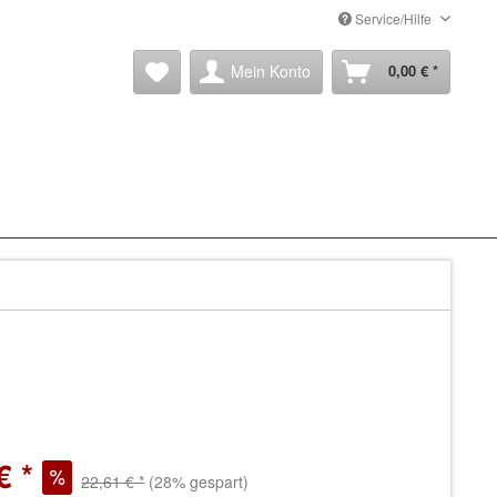
Service/Hilfe
Mein Konto
0,00 € *
€ *
22,61 € *
(28% gespart)