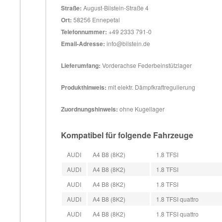
Straße:
August-Bilstein-Straße 4
Ort:
58256 Ennepetal
Telefonnummer:
+49 2333 791-0
Email-Adresse:
info@bilstein.de
Lieferumfang:
Vorderachse Federbeinstützlager
Produkthinweis:
mit elektr. Dämpfkraftregulierung
Zuordnungshinweis:
ohne Kugellager
Kompatibel für folgende Fahrzeuge
AUDI
A4 B8 (8K2)
1.8 TFSI
AUDI
A4 B8 (8K2)
1.8 TFSI
AUDI
A4 B8 (8K2)
1.8 TFSI
AUDI
A4 B8 (8K2)
1.8 TFSI quattro
AUDI
A4 B8 (8K2)
1.8 TFSI quattro