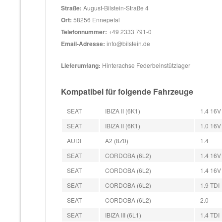
Straße:
August-Bilstein-Straße 4
Ort:
58256 Ennepetal
Telefonnummer:
+49 2333 791-0
Email-Adresse:
info@bilstein.de
Lieferumfang:
Hinterachse Federbeinstützlager
Kompatibel für folgende Fahrzeuge
SEAT
IBIZA II (6K1)
1.4 16V
SEAT
IBIZA II (6K1)
1.0 16V
AUDI
A2 (8Z0)
1.4
SEAT
CORDOBA (6L2)
1.4 16V
SEAT
CORDOBA (6L2)
1.4 16V
SEAT
CORDOBA (6L2)
1.9 TDI
SEAT
CORDOBA (6L2)
2.0
SEAT
IBIZA III (6L1)
1.4 TDI