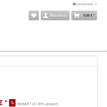
Service/Hilfe
Mein Konto
0,00 € *
€ *
30,94 € *
(27,99% gespart)